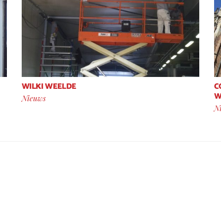
WILKI WEELDE
C
W
Nieuws
N