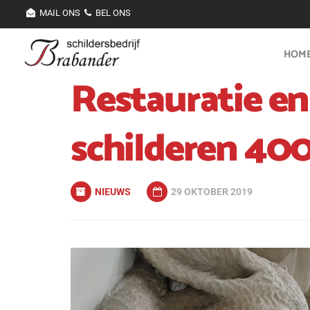
MAIL ONS
BEL ONS
HOM
Restauratie e
schilderen 4
NIEUWS
29 OKTOBER 2019