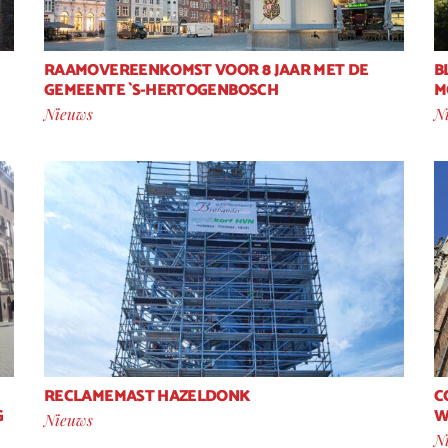
RAAMOVEREENKOMST VOOR 8 JAAR MET DE
B
GEMEENTE `S-HERTOGENBOSCH
M
Nieuws
N
RECLAMEMAST HAZELDONK
C
G
W
Nieuws
N