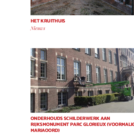
HET KRUITHUIS
Nieuws
ONDERHOUDS SCHILDERWERK AAN
RIJKSMONUMENT PARC GLORIEUX (VOORMALI
MARIAOORD)