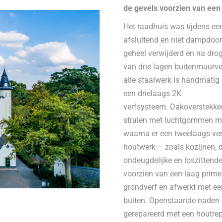
de gevels voorzien van een
Het raadhuis was tijdens een
afsluitend en niet dampdoor
geheel verwijderd en na dro
van drie lagen buitenmuurver
alle staalwerk is handmatig 
een drielaags 2K
verfsysteem. Dakoverstekken
stralen met luchtgommen m.b
waarna er een tweelaags ver
houtwerk – zoals kozijnen, d
ondeugdelijke en loszittende
voorzien van een laag prime
grondverf en afwerkt met e
buiten. Openstaande naden e
gerepareerd met een houtrepa