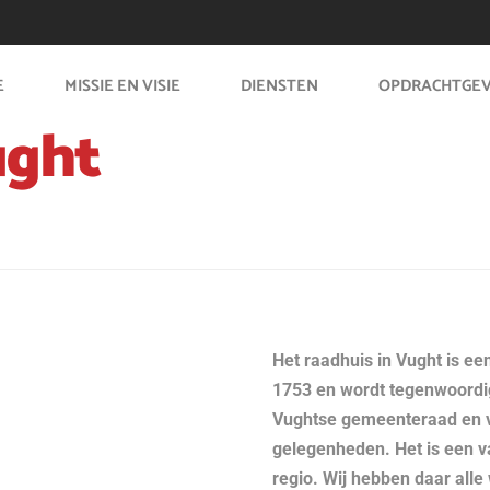
E
MISSIE EN VISIE
DIENSTEN
OPDRACHTGE
ught
Het raadhuis in Vught is 
1753 en wordt tegenwoordi
Vughtse gemeenteraad en vo
gelegenheden. Het is een va
regio. Wij hebben daar all