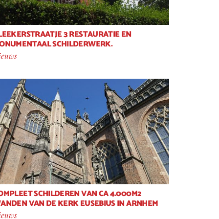
LEEKERSTRAATJE 3 RESTAURATIE EN
ONUMENTAAL SCHILDERWERK.
ieuws
OMPLEET SCHILDEREN VAN CA 4.000M2
ANDEN VAN DE KERK EUSEBIUS IN ARNHEM
ieuws