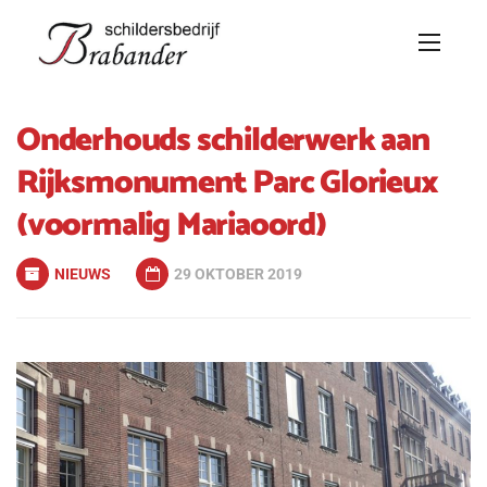
Onderhouds schilderwerk aan
Rijksmonument Parc Glorieux
(voormalig Mariaoord)
NIEUWS
29 OKTOBER 2019